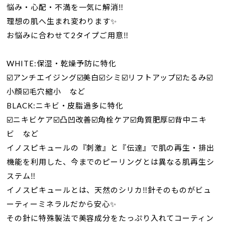
悩み・心配・不満を一気に解消‼︎
理想の肌へ生まれ変わります✨
お悩みに合わせて2タイプご用意‼︎
WHITE:保湿・乾燥予防に特化
☑️アンチエイジング☑️美白☑️シミ☑️リフトアップ☑️たるみ☑️
小顔☑️毛穴縮小 など
BLACK:ニキビ・皮脂過多に特化
☑️ニキビケア☑️凸凹改善☑️角栓ケア☑️角質肥厚☑️背中ニキ
ビ など
イノスピキュールの『刺激』と『伝達』で肌の再生・排出
機能を利用した、今までのピーリングとは異なる肌再生シ
ステム‼︎
イノスピキュールとは、天然のシリカ‼︎針そのものがビュ
ーティーミネラルだから安心✨
その針に特殊製法で美容成分をたっぷり入れてコーティン